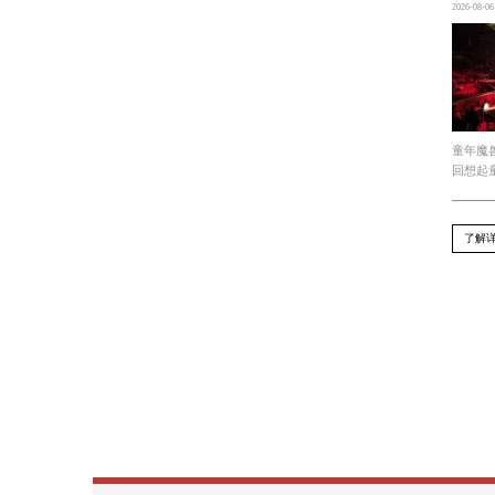
十分重视这一领域的发展。他们投入大
需求。总结双人闯关3D街机游戏是一
的互动和团队合作。该游戏类型的持续
上一篇 : 必一运动 超清游戏cg原画电脑配置
下一篇 : 欧美游戏原画设计软件有哪些
Recommend