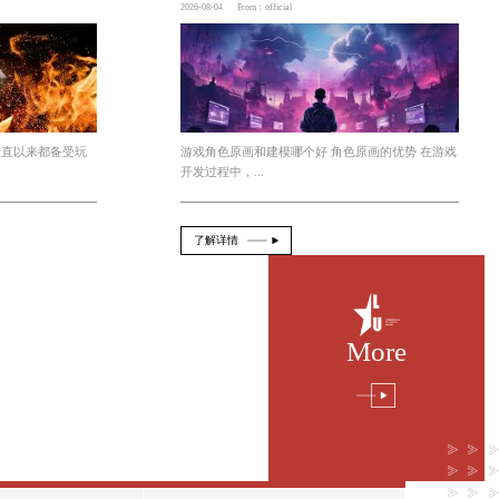
也积极与各种场所合作，将这种3D街
必一运动B·Sport
法吸引了无数玩家的关注。这种游戏结合了合作和探险
必一运动科技有限公司 童年3d格斗游戏魔
2026-08-05
From：official